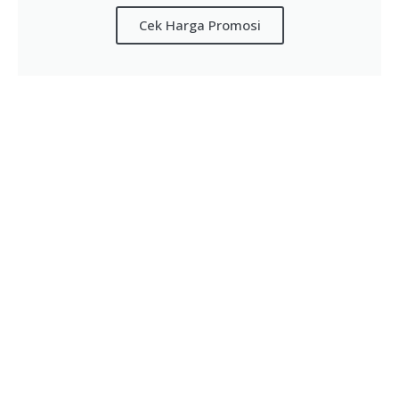
Cek Harga Promosi
Jangan Sampai NIB Dicabut! Ini
Pentingnya Lapor LKPM dan Risiko Jika
Diabaikan