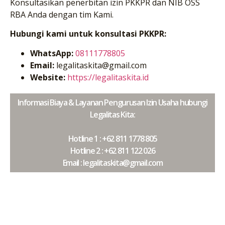
Konsultasikan penerbitan izin PKKPR dan NIB OSS
RBA Anda dengan tim Kami.
Hubungi kami untuk konsultasi PKKPR:
WhatsApp:
08111778805
Email:
legalitaskita@gmail.com
Website:
https://legalitaskita.id
Informasi Biaya & Layanan Pengurusan Izin Usaha hubungi
Legalitas Kita:
Hotline 1 : +62 811 1778 805
Hotline 2 : +62 811 122 026
Email : legalitaskita@gmail.com
>>>> info selengkapnya klik disini <<<<