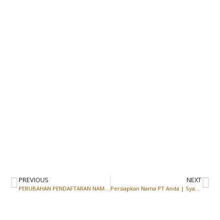
PREVIOUS
NEXT
PERUBAHAN PENDAFTARAN NAMA BADAN USAHA, CEO CV/FIRMA/PERSEKUTUAN PERDATA WAJIB BACA INI.
Persiapkan Nama PT Anda | Syaratnya Wajib Pakai Bahasa Indonesia